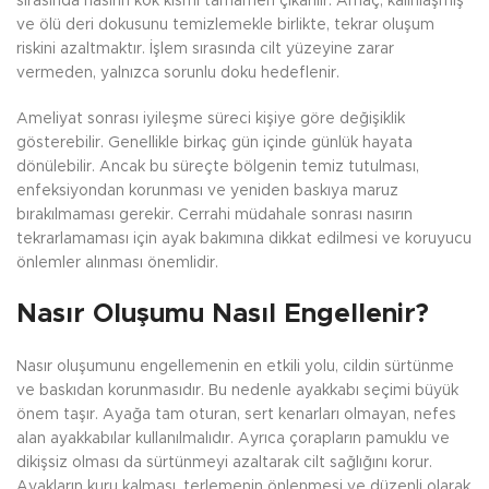
sırasında nasırın kök kısmı tamamen çıkarılır. Amaç, kalınlaşmış
ve ölü deri dokusunu temizlemekle birlikte, tekrar oluşum
riskini azaltmaktır. İşlem sırasında cilt yüzeyine zarar
vermeden, yalnızca sorunlu doku hedeflenir.
Ameliyat sonrası iyileşme süreci kişiye göre değişiklik
gösterebilir. Genellikle birkaç gün içinde günlük hayata
dönülebilir. Ancak bu süreçte bölgenin temiz tutulması,
enfeksiyondan korunması ve yeniden baskıya maruz
bırakılmaması gerekir. Cerrahi müdahale sonrası nasırın
tekrarlamaması için ayak bakımına dikkat edilmesi ve koruyucu
önlemler alınması önemlidir.
Nasır Oluşumu Nasıl Engellenir?
Nasır oluşumunu engellemenin en etkili yolu, cildin sürtünme
ve baskıdan korunmasıdır. Bu nedenle ayakkabı seçimi büyük
önem taşır. Ayağa tam oturan, sert kenarları olmayan, nefes
alan ayakkabılar kullanılmalıdır. Ayrıca çorapların pamuklu ve
dikişsiz olması da sürtünmeyi azaltarak cilt sağlığını korur.
Ayakların kuru kalması, terlemenin önlenmesi ve düzenli olarak