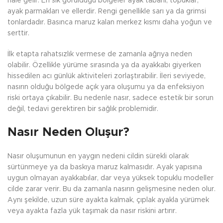
hale gelir. En sık görüldüğü bölgeler ayak tabanı, topuklar,
ayak parmakları ve ellerdir. Rengi genellikle sarı ya da grimsi
tonlardadır. Basınca maruz kalan merkez kısmı daha yoğun ve
serttir.
İlk etapta rahatsızlık vermese de zamanla ağrıya neden
olabilir. Özellikle yürüme sırasında ya da ayakkabı giyerken
hissedilen acı günlük aktiviteleri zorlaştırabilir. İleri seviyede,
nasırın olduğu bölgede açık yara oluşumu ya da enfeksiyon
riski ortaya çıkabilir. Bu nedenle nasır, sadece estetik bir sorun
değil, tedavi gerektiren bir sağlık problemidir.
Nasır Neden Oluşur?
Nasır oluşumunun en yaygın nedeni cildin sürekli olarak
sürtünmeye ya da baskıya maruz kalmasıdır. Ayak yapısına
uygun olmayan ayakkabılar, dar veya yüksek topuklu modeller
cilde zarar verir. Bu da zamanla nasırın gelişmesine neden olur.
Aynı şekilde, uzun süre ayakta kalmak, çıplak ayakla yürümek
veya ayakta fazla yük taşımak da nasır riskini artırır.