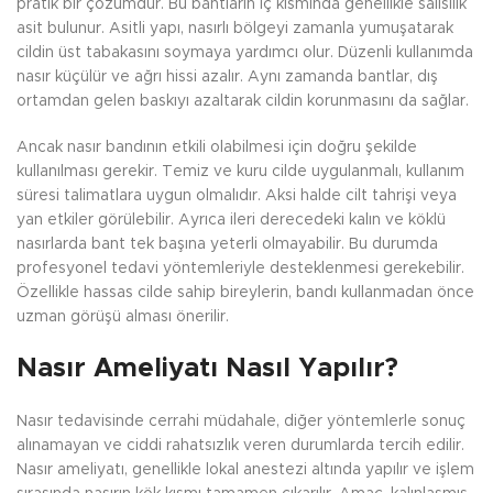
pratik bir çözümdür. Bu bantların iç kısmında genellikle salisilik
asit bulunur. Asitli yapı, nasırlı bölgeyi zamanla yumuşatarak
cildin üst tabakasını soymaya yardımcı olur. Düzenli kullanımda
nasır küçülür ve ağrı hissi azalır. Aynı zamanda bantlar, dış
ortamdan gelen baskıyı azaltarak cildin korunmasını da sağlar.
Ancak nasır bandının etkili olabilmesi için doğru şekilde
kullanılması gerekir. Temiz ve kuru cilde uygulanmalı, kullanım
süresi talimatlara uygun olmalıdır. Aksi halde cilt tahrişi veya
yan etkiler görülebilir. Ayrıca ileri derecedeki kalın ve köklü
nasırlarda bant tek başına yeterli olmayabilir. Bu durumda
profesyonel tedavi yöntemleriyle desteklenmesi gerekebilir.
Özellikle hassas cilde sahip bireylerin, bandı kullanmadan önce
uzman görüşü alması önerilir.
Nasır Ameliyatı Nasıl Yapılır?
Nasır tedavisinde cerrahi müdahale, diğer yöntemlerle sonuç
alınamayan ve ciddi rahatsızlık veren durumlarda tercih edilir.
Nasır ameliyatı, genellikle lokal anestezi altında yapılır ve işlem