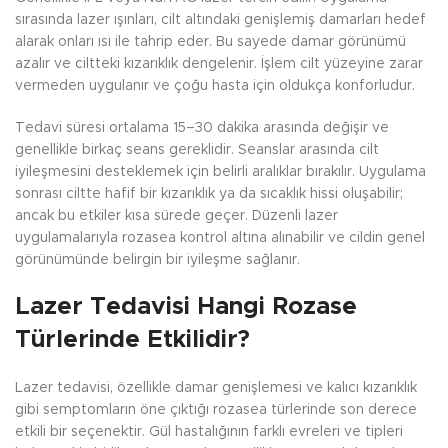
sırasında lazer ışınları, cilt altındaki genişlemiş damarları hedef
alarak onları ısı ile tahrip eder. Bu sayede damar görünümü
azalır ve ciltteki kızarıklık dengelenir. İşlem cilt yüzeyine zarar
vermeden uygulanır ve çoğu hasta için oldukça konforludur.
Tedavi süresi ortalama 15–30 dakika arasında değişir ve
genellikle birkaç seans gereklidir. Seanslar arasında cilt
iyileşmesini desteklemek için belirli aralıklar bırakılır. Uygulama
sonrası ciltte hafif bir kızarıklık ya da sıcaklık hissi oluşabilir;
ancak bu etkiler kısa sürede geçer. Düzenli lazer
uygulamalarıyla rozasea kontrol altına alınabilir ve cildin genel
görünümünde belirgin bir iyileşme sağlanır.
Lazer Tedavisi Hangi Rozase
Türlerinde Etkilidir?
Lazer tedavisi, özellikle damar genişlemesi ve kalıcı kızarıklık
gibi semptomların öne çıktığı rozasea türlerinde son derece
etkili bir seçenektir. Gül hastalığının farklı evreleri ve tipleri