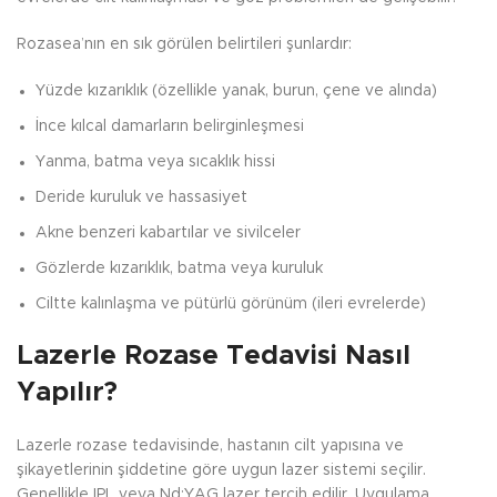
Rozasea’nın en sık görülen belirtileri şunlardır:
Yüzde kızarıklık (özellikle yanak, burun, çene ve alında)
İnce kılcal damarların belirginleşmesi
Yanma, batma veya sıcaklık hissi
Deride kuruluk ve hassasiyet
Akne benzeri kabartılar ve sivilceler
Gözlerde kızarıklık, batma veya kuruluk
Ciltte kalınlaşma ve pütürlü görünüm (ileri evrelerde)
Lazerle Rozase Tedavisi Nasıl
Yapılır?
Lazerle rozase tedavisinde, hastanın cilt yapısına ve
şikayetlerinin şiddetine göre uygun lazer sistemi seçilir.
Genellikle IPL veya Nd:YAG lazer tercih edilir. Uygulama