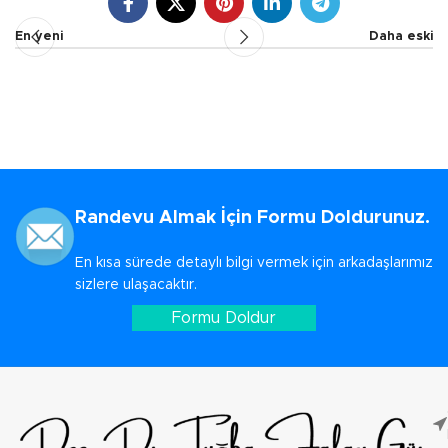
En yeni
Daha eski
Randevu Almak İçin Formu Doldurunuz.
En kısa sürede detaylı bilgi vermek için arkadaşlarımız
sizlere ulaşacaktır.
Formu Doldur