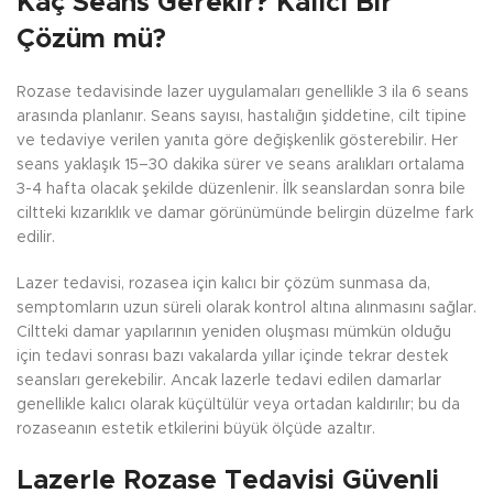
Kaç Seans Gerekir? Kalıcı Bir
Çözüm mü?
Rozase tedavisinde lazer uygulamaları genellikle 3 ila 6 seans
arasında planlanır. Seans sayısı, hastalığın şiddetine, cilt tipine
ve tedaviye verilen yanıta göre değişkenlik gösterebilir. Her
seans yaklaşık 15–30 dakika sürer ve seans aralıkları ortalama
3-4 hafta olacak şekilde düzenlenir. İlk seanslardan sonra bile
ciltteki kızarıklık ve damar görünümünde belirgin düzelme fark
edilir.
Lazer tedavisi, rozasea için kalıcı bir çözüm sunmasa da,
semptomların uzun süreli olarak kontrol altına alınmasını sağlar.
Ciltteki damar yapılarının yeniden oluşması mümkün olduğu
için tedavi sonrası bazı vakalarda yıllar içinde tekrar destek
seansları gerekebilir. Ancak lazerle tedavi edilen damarlar
genellikle kalıcı olarak küçültülür veya ortadan kaldırılır; bu da
rozaseanın estetik etkilerini büyük ölçüde azaltır.
Lazerle Rozase Tedavisi Güvenli