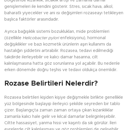
bölgesinde kızarıklık, sıcaklık artışı ve zamanla damar
genişlemeleri ile kendini gösterir. Stres, sıcak hava, alkol,
baharatlı yiyecekler ve ani ısı değişimleri rozaseayı tetikleyen
başlıca faktörler arasındadır.
Ayrıca bağışıklık sistemi bozuklukları, mide problemleri
(özellikle
Helicobacter pylori
enfeksiyonu), hormonal
değişiklikler ve bazı kozmetik ürünlerin aşırı kullanımı da
hastalığın şiddetini artırabilir. Rozasea, tedavi edilmediği
takdirde ilerleyebilir ve kalıcı damar hasarına, cilt
kalınlaşmasına hatta göz sorunlarına yol açabilir. Bu nedenle
erken dönemde doğru teşhis ve tedavi oldukça önemlidir.
Rozase Belirtileri Nelerdir?
Rozasea belirtileri kişiden kişiye değişmekle birlikte genellikle
yüz bölgesinde başlayıp ilerleyici şekilde seyreden bir tablo
çizer. Başlangıçta zaman zaman ortaya çıkan kızarıklıklar
zamanla kalıcı hale gelir ve kılcal damarlar belirginleşebilir.
Ciltte hassasiyet, yanma hissi ve kaşıntı da sık görülür. İleri
evrelerde cilt kalınlaşması ve göz problemleri de gelişebilir.