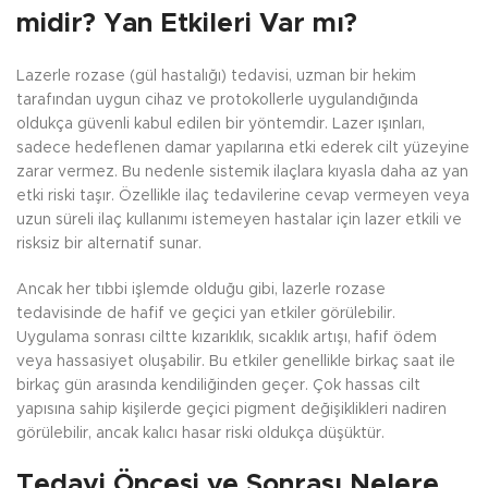
midir? Yan Etkileri Var mı?
Lazerle rozase (gül hastalığı) tedavisi, uzman bir hekim
tarafından uygun cihaz ve protokollerle uygulandığında
oldukça güvenli kabul edilen bir yöntemdir. Lazer ışınları,
sadece hedeflenen damar yapılarına etki ederek cilt yüzeyine
zarar vermez. Bu nedenle sistemik ilaçlara kıyasla daha az yan
etki riski taşır. Özellikle ilaç tedavilerine cevap vermeyen veya
uzun süreli ilaç kullanımı istemeyen hastalar için lazer etkili ve
risksiz bir alternatif sunar.
Ancak her tıbbi işlemde olduğu gibi, lazerle rozase
tedavisinde de hafif ve geçici yan etkiler görülebilir.
Uygulama sonrası ciltte kızarıklık, sıcaklık artışı, hafif ödem
veya hassasiyet oluşabilir. Bu etkiler genellikle birkaç saat ile
birkaç gün arasında kendiliğinden geçer. Çok hassas cilt
yapısına sahip kişilerde geçici pigment değişiklikleri nadiren
görülebilir, ancak kalıcı hasar riski oldukça düşüktür.
Tedavi Öncesi ve Sonrası Nelere