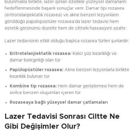
bulunmakla birlikte, lazer ışınları özellikle yüzeysel damarların
hedeflenmesinde başarılı sonuçlar verir. Damar tipi rozasea
(eritrotelanjiektatik rozasea) ve akne benzeri lezyonların
görüldüğü papülopüstüler rozasea’da lazer tedavisi hem
estetik görünümü düzeltir hem de ciltteki hassasiyeti azaltır.
Lazer tedavisinin etkili olduğu başlıca rozasea türleri şunlardır:
Eritrotelanjiektatik rozasea:
Kalıcı yüz kızarıklığı ve
damar belirginliği olan tür
Papülopüstüler rozasea:
Akne benzeri lezyonlarla birlikte
kızarıklık bulunan tür
Kombine tip rozasea:
Hem damar genişlemesi hem de
sivilce benzeri oluşumları içeren tür
Rozaseaya bağlı yüzeysel damar çatlamaları
Lazer Tedavisi Sonrası Ciltte Ne
Gibi Değişimler Olur?