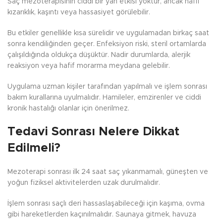
Saç mezoterapisinin ciddi bir yan etkisi yoktur, ancak hafif
kızarıklık, kaşıntı veya hassasiyet görülebilir.
Bu etkiler genellikle kısa sürelidir ve uygulamadan birkaç saat
sonra kendiliğinden geçer. Enfeksiyon riski, steril ortamlarda
çalışıldığında oldukça düşüktür. Nadir durumlarda, alerjik
reaksiyon veya hafif morarma meydana gelebilir.
Uygulama uzman kişiler tarafından yapılmalı ve işlem sonrası
bakım kurallarına uyulmalıdır. Hamileler, emzirenler ve ciddi
kronik hastalığı olanlar için önerilmez.
Tedavi Sonrası Nelere Dikkat
Edilmeli?
Mezoterapi sonrası ilk 24 saat saç yıkanmamalı, güneşten ve
yoğun fiziksel aktivitelerden uzak durulmalıdır.
İşlem sonrası saçlı deri hassaslaşabileceği için kaşıma, ovma
gibi hareketlerden kaçınılmalıdır. Saunaya gitmek, havuza