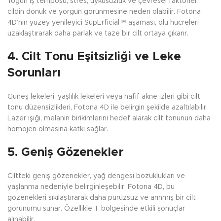
Yoğun iş temposu, stres, uykusuzluk ve çevresel faktörler
cildin donuk ve yorgun görünmesine neden olabilir. Fotona
4D’nin yüzey yenileyici SupErficial™ aşaması, ölü hücreleri
uzaklaştırarak daha parlak ve taze bir cilt ortaya çıkarır.
4. Cilt Tonu Eşitsizliği ve Leke
Sorunları
Güneş lekeleri, yaşlılık lekeleri veya hafif akne izleri gibi cilt
tonu düzensizlikleri, Fotona 4D ile belirgin şekilde azaltılabilir.
Lazer ışığı, melanin birikimlerini hedef alarak cilt tonunun daha
homojen olmasına katkı sağlar.
5. Geniş Gözenekler
Ciltteki geniş gözenekler, yağ dengesi bozuklukları ve
yaşlanma nedeniyle belirginleşebilir. Fotona 4D, bu
gözenekleri sıkılaştırarak daha pürüzsüz ve arınmış bir cilt
görünümü sunar. Özellikle T bölgesinde etkili sonuçlar
alınabilir.