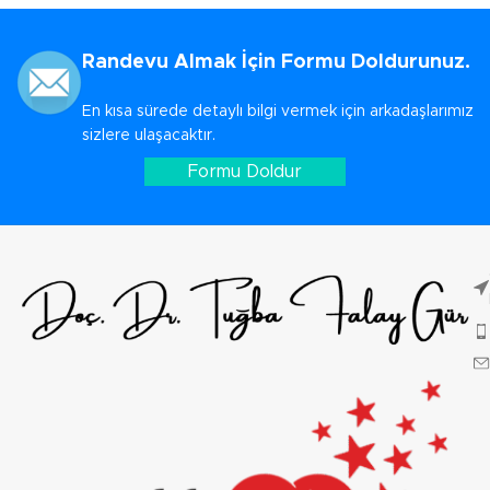
Randevu Almak İçin Formu Doldurunuz.
En kısa sürede detaylı bilgi vermek için arkadaşlarımız
sizlere ulaşacaktır.
Formu Doldur