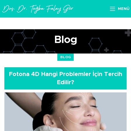
MENÜ
Blog
BLOG
Fotona 4D Hangi Problemler İçin Tercih
Edilir?