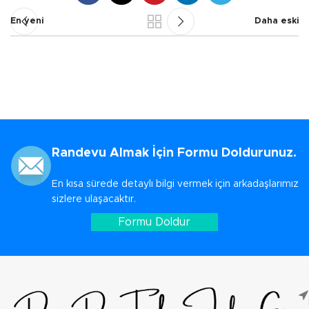
En yeni
Daha eski
Randevu Almak İçin Formu Doldurunuz.
En kısa sürede detaylı bilgi vermek için arkadaşlarımız
sizlere ulaşacaktır.
Formu Doldur